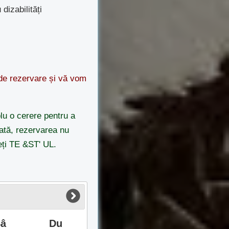
izabilități
 de rezervare și vă vom
lu o cerere pentru a
odată, rezervarea nu
eți TE &ST' UL.
Sâ
Du