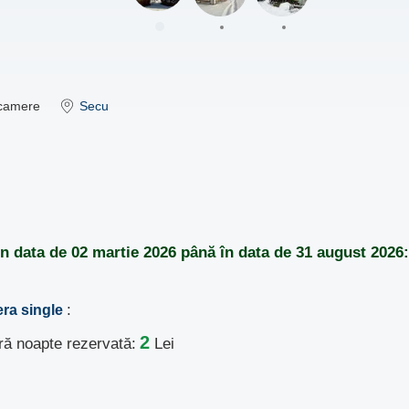
camere
Secu
din data de
02 martie 2026
până în data de
31 august 2026:
:
era single
2
ură noapte rezervată:
Lei