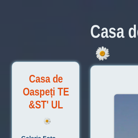
Casa d
Casa de
Oaspeți TE
&ST' UL