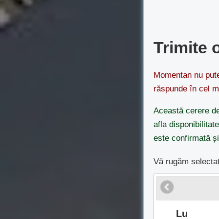
Trimite 
Momentan nu putem
răspunde în cel m
Această cerere de
afla disponibilitat
este confirmată și
Vă rugăm selectaț
Lu