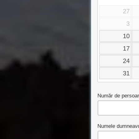
27
3
10
17
24
31
Număr de persoan
Numele dumneavo