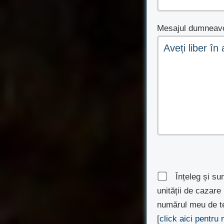
Mesajul dumneavo
Înțeleg și su
unității de cazar
numărul meu de te
[
click aici pentru