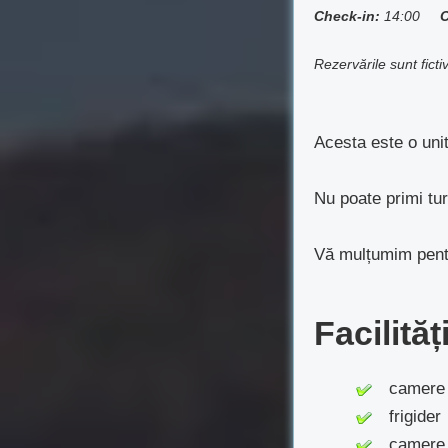
Check-in:
14:00
C
Rezervările sunt fict
Acesta este o unit
Nu poate primi turi
Vă mulțumim pentr
Facilită
camere c
frigider
camere 