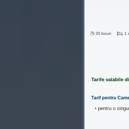
20
locuri
1
Tarife valabile 
Tarif pentru Cam
• pentru o sing