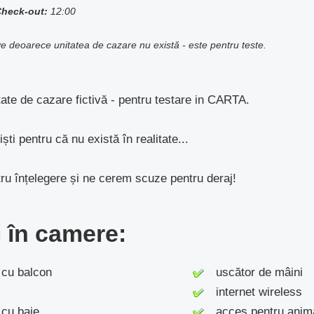
heck-out:
12:00
ive deoarece unitatea de cazare nu există - este pentru teste.
ate de cazare fictivă - pentru testare in CARTA.
ști pentru că nu există în realitate...
u înțelegere și ne cerem scuze pentru deraj!
ți în camere:
u balcon
uscător de mâini
internet wireless
cu baie
acces pentru anim