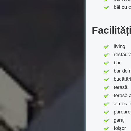
băi cu ca
Facilităț
living
restaura
bar
bar de n
bucătăr
terasă
terasă a
acces in
parcare 
garaj
foișor