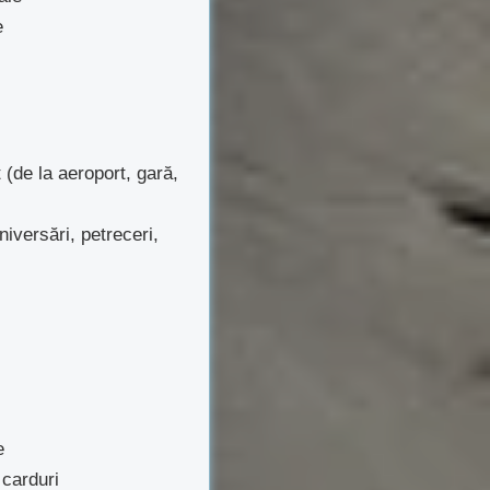
e
de la aeroport, gară,
iversări, petreceri,
e
carduri