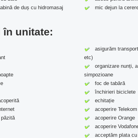
bină de duș cu hidromasaj
mic dejun la cerer
i în unitate:
asigurăm transport (
nt
etc)
organizare nunți, an
oapte
simpozioane
ie
foc de tabără
închirieri biciclete
coperită
echitație
ternet
acoperire Telekom
păzită
acoperire Orange
acoperire Vodafon
acceptăm plata cu 